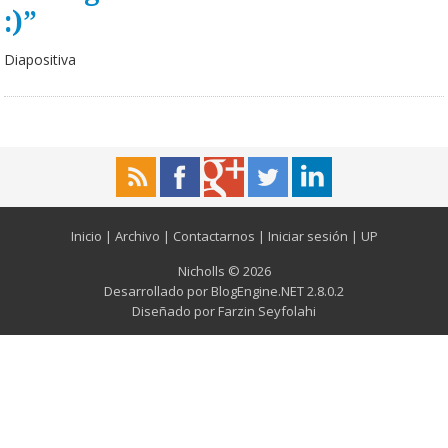
:)”
Diapositiva
Inicio
|
Archivo
|
Contactarnos
|
Iniciar sesión
|
UP
Nicholls © 2026
Desarrollado por
BlogEngine.NET
2.8.0.2
Diseñado por
Farzin Seyfolahi