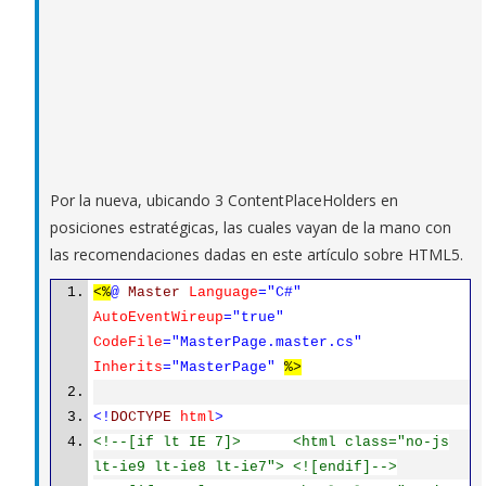
Por la nueva, ubicando 3 ContentPlaceHolders en
posiciones estratégicas, las cuales vayan de la mano con
las recomendaciones dadas en este artículo sobre HTML5.
<%
@
Master
Language
="C#"
AutoEventWireup
="true"
CodeFile
="MasterPage.master.cs"
Inherits
="MasterPage"
%>
<!
DOCTYPE
html
>
<!--[if lt IE 7]> <html class="no-js
lt-ie9 lt-ie8 lt-ie7"> <![endif]-->