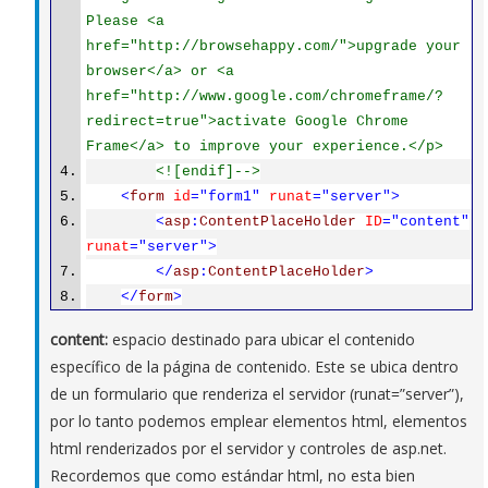
Please <a
href="http://browsehappy.com/">upgrade your
browser</a> or <a
href="http://www.google.com/chromeframe/?
redirect=true">activate Google Chrome
Frame</a> to improve your experience.</p>
<![endif]-->
<
form
id
="form1"
runat
="server">
<
asp
:
ContentPlaceHolder
ID
="content"
runat
="server">
</
asp
:
ContentPlaceHolder
>
</
form
>
content:
espacio destinado para ubicar el contenido
específico de la página de contenido. Este se ubica dentro
de un formulario que renderiza el servidor (runat=”server”),
por lo tanto podemos emplear elementos html, elementos
html renderizados por el servidor y controles de asp.net.
Recordemos que como estándar html, no esta bien