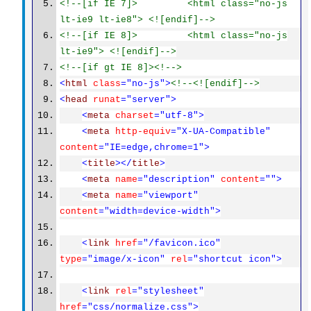
<!--[if IE 7]> <html class="no-js
lt-ie9 lt-ie8"> <![endif]-->
<!--[if IE 8]> <html class="no-js
lt-ie9"> <![endif]-->
<!--[if gt IE 8]><!-->
<
html
class
="no-js">
<!--<![endif]-->
<
head
runat
="server">
<
meta
charset
="utf-8">
<
meta
http-equiv
="X-UA-Compatible"
content
="IE=edge,chrome=1">
<
title
></
title
>
<
meta
name
="description"
content
="">
<
meta
name
="viewport"
content
="width=device-width">
<
link
href
="/favicon.ico"
type
="image/x-icon"
rel
="shortcut icon">
<
link
rel
="stylesheet"
href
="css/normalize.css">