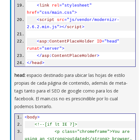
<
link
rel
="stylesheet"
href
="css/main.css">
<
script
src
="js/vendor/modernizr-
2.6.2.min.js"></
script
>
<
asp
:
ContentPlaceHolder
ID
="head"
runat
="server">
</
asp
:
ContentPlaceHolder
>
</
head
>
head:
espacio destinado para ubicar las hojas de estilo
propias de cada página de contenido, además de meta-
tags tanto para el SEO de google como para los de
facebook. El main.css no es prescindible por lo cual
podemos borrarlo.
<
body
>
<!--[if lt IE 7]>
<p class="chromeframe">You are
using an <strong>outdated</strong> browser.