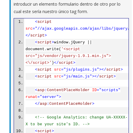
introducir un elemento formulario dentro de otro por lo
cual este sería nuestro único tag form.
<
script
src
="//ajax.googleapis.com/ajax/libs/jquery/1
</
script
>
<
script
>
window.jQuery ||
document.write(
'<script
src="js/vendor/jquery-1.9.1.min.js">
<\/script>'
)
</
script
>
<
script
src
="js/plugins.js"></
script
>
<
script
src
="js/main.js"></
script
>
<
asp
:
ContentPlaceHolder
ID
="scripts"
runat
="server">
</
asp
:
ContentPlaceHolder
>
<!-- Google Analytics: change UA-XXXXX-
X to be your site's ID. -->
<
script
>