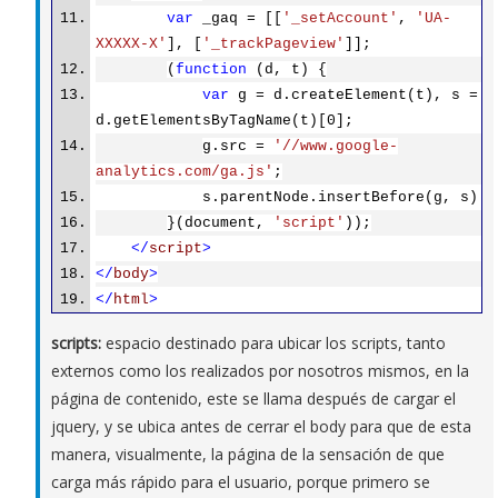
var
_gaq = [[
'_setAccount'
,
'UA-
XXXXX-X'
], [
'_trackPageview'
]];
(
function
(d, t) {
var
g = d.createElement(t), s =
d.getElementsByTagName(t)[0];
g.src =
'//www.google-
analytics.com/ga.js'
;
s.parentNode.insertBefore(g, s)
}(document,
'script'
));
</
script
>
</
body
>
</
html
>
scripts:
espacio destinado para ubicar los scripts, tanto
externos como los realizados por nosotros mismos, en la
página de contenido, este se llama después de cargar el
jquery, y se ubica antes de cerrar el body para que de esta
manera, visualmente, la página de la sensación de que
carga más rápido para el usuario, porque primero se